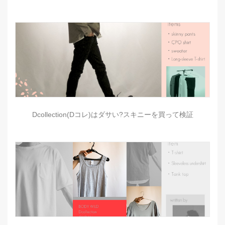
Dcollection(Dコレ)はダサい?スキニーを買って検証