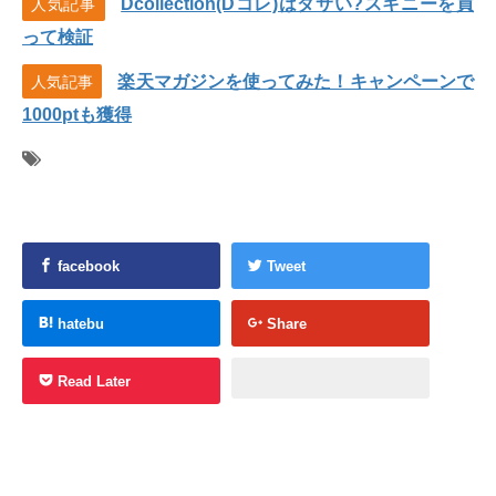
Dcollection(Dコレ)はダサい?スキニーを買
人気記事
って検証
楽天マガジンを使ってみた！キャンペーンで
人気記事
1000ptも獲得
facebook
Tweet
hatebu
Share
Read Later