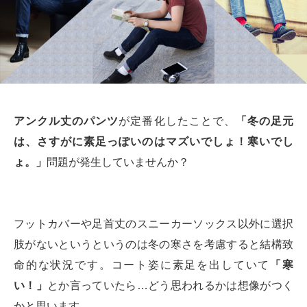
アンクル丈のパンツ
が定番化したことで、
「冬の足元
は、さすがに素足っぽいのはマズいでしょ！寒いでし
ょ。」
問題が発生していませんか？
フットカバーや足首丈のスニーカーソックス以外に選択
肢がないというというのは冬の寒さを考慮すると結構致
命的な状況です。コート姿に素足を出していて
「寒
い！」
とか言っていたら…どう思われるかは想像がつく
かと思います。