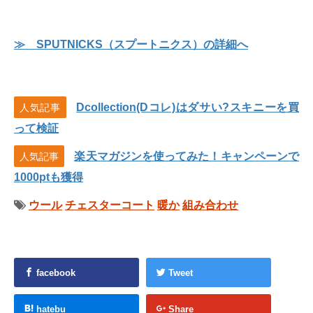
≫ SPUTNICKS（スプートニクス）の詳細へ
Dcollection(Dコレ)はダサい?スキニーを買
人気記事
って検証
楽天マガジンを使ってみた！キャンペーンで
人気記事
1000ptも獲得
ウール
チェスターコート
暖か
組み合わせ
facebook
Tweet
hatebu
Share